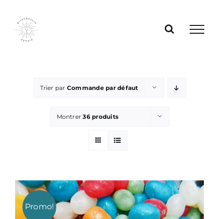
Passer
au
contenu
Trier par
Commande par défaut
Montrer
36 produits
Promo!