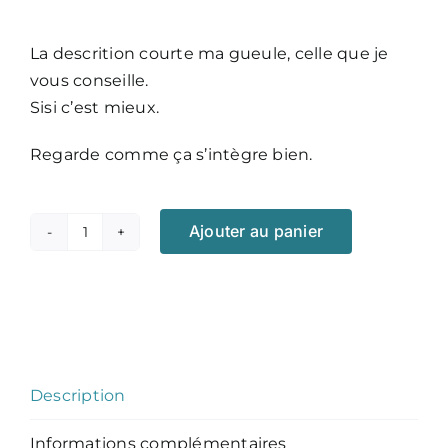
prix
prix
initial
actuel
La descrition courte ma gueule, celle que je
était :
est :
vous conseille.
15.000,00 €.
14.500,00 €.
Sisi c’est mieux.
Regarde comme ça s’intègre bien.
Ajouter au panier
quantité
de
Le
pack
!
Description
Informations complémentaires