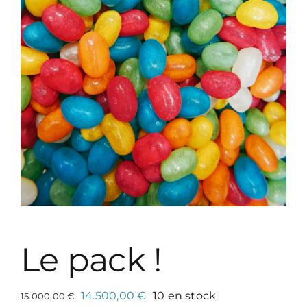
Le pack !
Le
Le
14.500,00
€
10 en stock
15.000,00
€