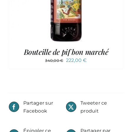
Bouteille de pif bon marché
Le
Le
222,00
€
340,00
€
prix
prix
initial
actuel
était :
est :
340,00 €.
222,00 €.
Partager sur
Tweeter ce
Facebook
produit
Épingler ce
Partager par