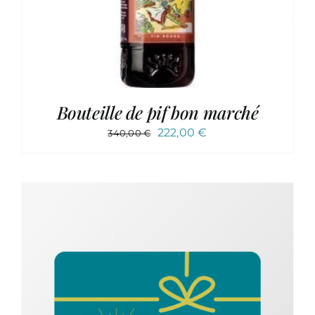
Bouteille de pif bon marché
Le
Le
222,00
€
340,00
€
prix
prix
initial
actuel
était :
est :
340,00 €.
222,00 €.