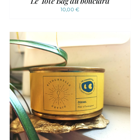
Le Tote Bag du bouclard
10,00
€