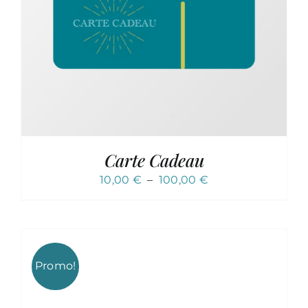
.
Carte Cadeau
Plage
10,00
€
–
100,00
€
de
prix :
10,00 €
à
Promo!
100,00 €