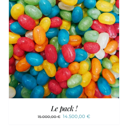
Le pack !
Le
Le
14.500,00
€
15.000,00
€
prix
prix