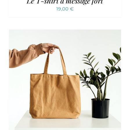
Le T-shirt à message fort
19,00
€