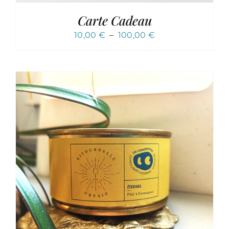
Carte Cadeau
Plage
10,00
€
–
100,00
€
de
prix :
10,00 €
à
100,00 €