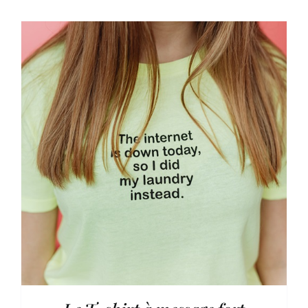
initial
actuel
était :
est :
15.000,00 €.
14.500,00 €.