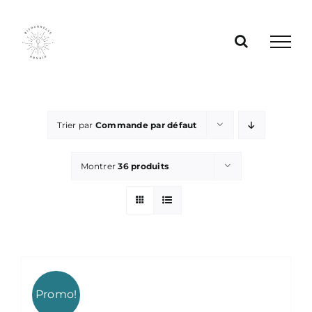
Passer
au
contenu
Trier par
Commande par défaut
Montrer
36 produits
Promo!