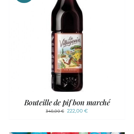
Bouteille de pif bon marché
Le
Le
222,00
€
340,00
€
prix
prix
initial
actuel