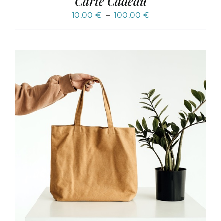
Carte Cadeau
Plage
10,00
€
–
100,00
€
de
prix :
10,00 €
à
100,00 €