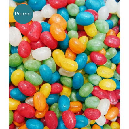
était :
est :
340,00 €.
222,00 €.
Promo!