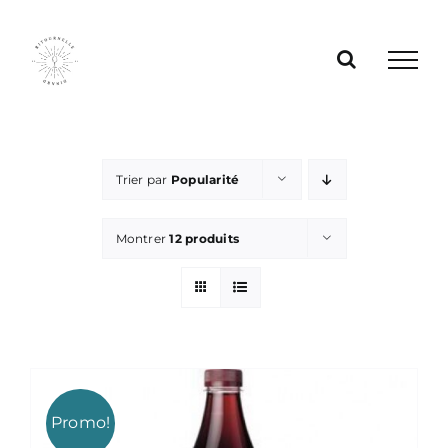
Passer
au
contenu
Trier par
Popularité
Montrer
12 produits
Promo!